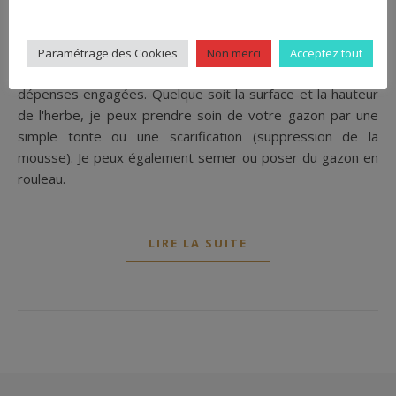
paysagiste
L'activité d'entretien de jardin peut vous permettre
Paramétrage des Cookies
Non merci
Acceptez tout
d'obtenir un crédit d’impôt sur le revenu égal à 50% des
dépenses engagées. Quelque soit la surface et la hauteur
de l'herbe, je peux prendre soin de votre gazon par une
simple tonte ou une scarification (suppression de la
mousse). Je peux également semer ou poser du gazon en
rouleau.
LIRE LA SUITE