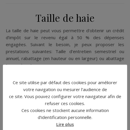
Taille de haie
La taille de haie peut vous permettre d'obtenir un crédit
d’impôt sur le revenu égal à 50 % des dépenses
engagées. Suivant le besoin, je peux proposer les
prestations suivantes: Taille d’entretien semestriel ou
annuel, rabattage (en hauteur ou en largeur) ou abattage
(coupe à raz).
Ce site utilise par défaut des cookies pour améliorer
LIRE LA SUITE
votre navigation ou mesurer l’audience de
ce site. Vous pouvez configurer votre navigateur afin de
refuser ces cookies.
Ces cookies ne stockent aucune information
d’identification personnelle.
Entretien de jardin –
Lire plus