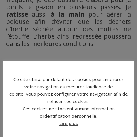
tonds le gazon en plusieurs passes. Je
ratisse
aussi
à la main
pour aérer la
pelouse afin d’éviter que les déchets
d’herbe séchée autour des mottes ne
l’étouffe. L’herbe ainsi redressée poussera
dans les meilleures conditions.
Ce site utilise par défaut des cookies pour améliorer
votre navigation ou mesurer l’audience de
ce site. Vous pouvez configurer votre navigateur afin de
refuser ces cookies.
Ces cookies ne stockent aucune information
d’identification personnelle.
Nettoyage de parking
Lire plus