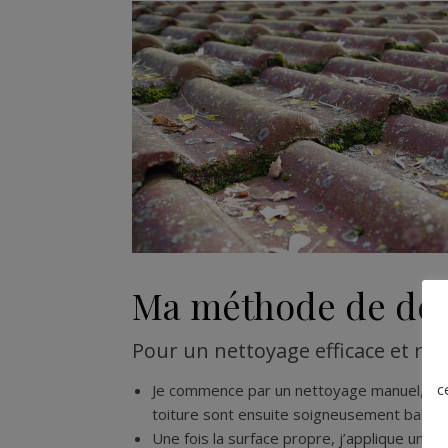
Ma méthode de dém
Pour un nettoyage efficace et resp
c
Je commence par un nettoyage manuel, en él
toiture sont ensuite soigneusement balayés
Une fois la surface propre, j’applique un t