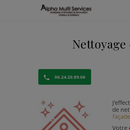
Nettoyage 
06.24.20.89.06
J’effe
de net
façad
Votre 