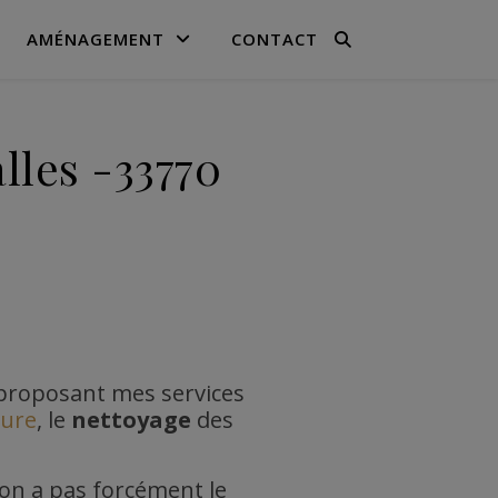
AMÉNAGEMENT
CONTACT
lles -33770
s proposant mes services
ture
, le
nettoyage
des
’on a pas forcément le