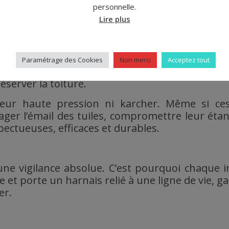
personnelle.
tion renforcée et durable contre les infiltrations.
Lire plus
n profondeur, éliminant durablement mousses et 
tats visibles entre 3 et 6 mois. Ce délai gara
Paramétrage des Cookies
Non merci
Acceptez tout
il faudrait utiliser des produits chimiques bi
éserver la toiture.
yeur haute pression ni karcher. Même si ces
er l’émail des tuiles, compromettre leur étanch
ectueuses, efficaces et durables.
ne vigilance absolue. C’est pourquoi chaque in
e et porte un harnais relié à une ligne de vie, 
er.