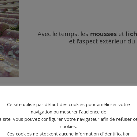
Avec le temps, les
mousses
et
lic
et l’aspect extérieur du
oussage de toiture
Ce site utilise par défaut des cookies pour améliorer votre
ectueux de votre toit, j’interviens selon un prot
navigation ou mesurer l’audience de
e site. Vous pouvez configurer votre navigateur afin de refuser c
iminant les mousses et lichens à l’aide d’une spatule et d’une br
cookies.
 pour retirer les résidus.
Ces cookies ne stockent aucune information d’identification
raitement antimousse professionnel (algicide et fongicide). Selon l