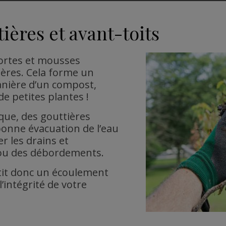
ières et avant-toits
mortes et mousses
ières. Cela forme un
anière d’un compost,
e petites plantes !
ique, des gouttières
nne évacuation de l’eau
r les drains et
 ou des débordements.
tit donc un écoulement
l’intégrité de votre