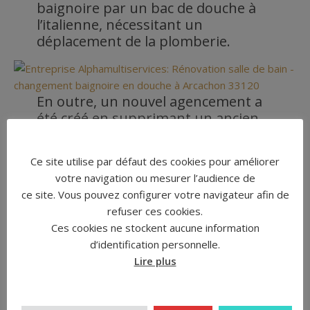
baignoire par un bac de douche à
l’italienne, nécessitant un
déplacement de la plomberie.
En outre, un nouvel agencement a
été créé en supprimant un ancien
placard à porte miroir coulissante.
Le plafond a été repeint avec deux
Ce site utilise par défaut des cookies pour améliorer
couches de peinture blanche mate,
votre navigation ou mesurer l’audience de
apportant une touche de
ce site. Vous pouvez configurer votre navigateur afin de
luminosité.
refuser ces cookies.
Pour une finition originale, j’ai
Ces cookies ne stockent aucune information
intégré une frise le long de la paroi
d’identification personnelle.
et du receveur de douche, donnant
Lire plus
un style unique à cette salle de bain.
Prix de la Main d’Œuvre : 8 250€