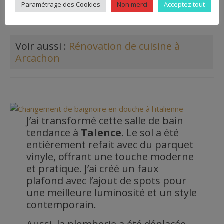
Paramétrage des Cookies
Non merci
Acceptez tout
Voir aussi :
Rénovation de cuisine à
Arcachon
J’ai transformé cette salle de bain
tendance à
Talence
. Le sol a été
entièrement refait avec du parquet
vinyle, offrant une touche moderne
et pratique. J’ai créé un faux
plafond avec l’ajout de spots pour
une meilleure luminosité et un style
contemporain.