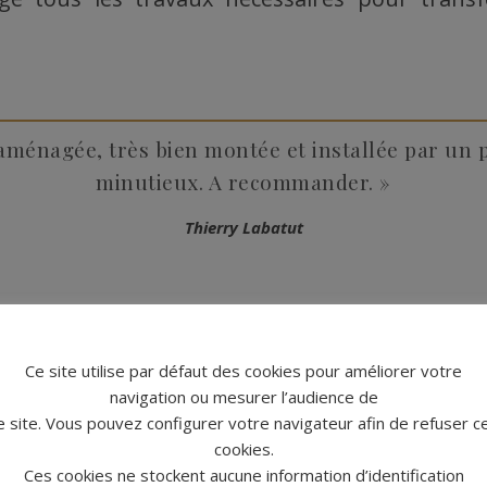
aménagée, très bien montée et installée par un 
minutieux. A recommander. »
Thierry Labatut
Ce site utilise par défaut des cookies pour améliorer votre
rénovation de cuisine à Bel
navigation ou mesurer l’audience de
e site. Vous pouvez configurer votre navigateur afin de refuser c
cookies.
Ces cookies ne stockent aucune information d’identification
que une marge de 15 à 50 % sur le prix de la pos