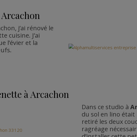
à Arcachon
hon, j’ai rénové le
e cuisine. J’ai
 l’évier et la
ufs.
nette à Arcachon
Dans ce studio à
A
du sol en lino étai
retiré les deux cou
ragréage nécessair
d’installer cette pet