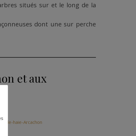
rbres situés sur et le long de la
ronçonneuses dont une sur perche
hon et aux
es