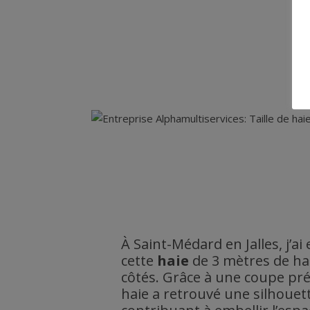
À Saint-Médard en Jalles, j’ai 
cette
haie
de 3 mètres de ha
côtés. Grâce à une coupe préc
haie a retrouvé une silhoue