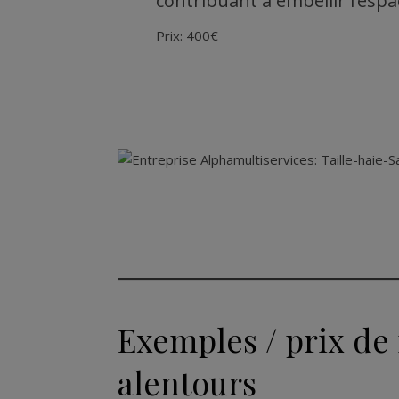
contribuant à embellir l’espa
Prix: 400€
Exemples / prix de 
alentours