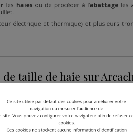
er
les
haies
ou de procéder à l’
abattage
les a
illet.
oteur électrique et thermique) et plusieurs t
de taille de haie sur Arcac
Ce site utilise par défaut des cookies pour améliorer votre
taille de cette haie
navigation ou mesurer l’audience de
ingtaine de mètres
e site. Vous pouvez configurer votre navigateur afin de refuser c
cookies.
Ces cookies ne stockent aucune information d’identification