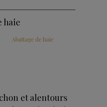
e haie
Abattage de haie
achon et alentours